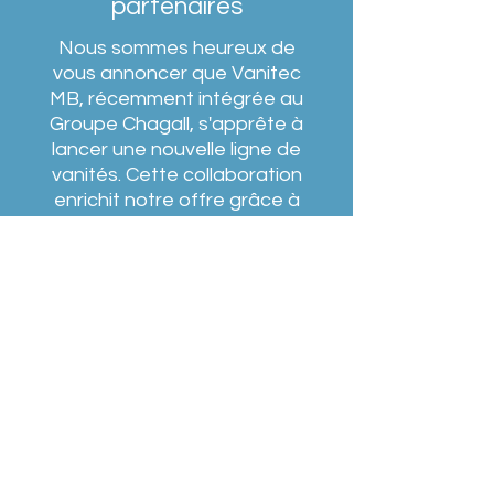
partenaires
Nous sommes heureux de
vous annoncer que Vanitec
MB, récemment intégrée au
Groupe Chagall, s'apprête à
lancer une nouvelle ligne de
vanités. Cette collaboration
enrichit notre offre grâce à
l'expérience et au savoir-
faire du Groupe Chagall,
reconnu pour la créativité de
ses concepts et son
approche innovatrice depuis
plus de 30 ans.
En savoir plus